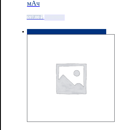
мАч
697.00
₽
Add to cart