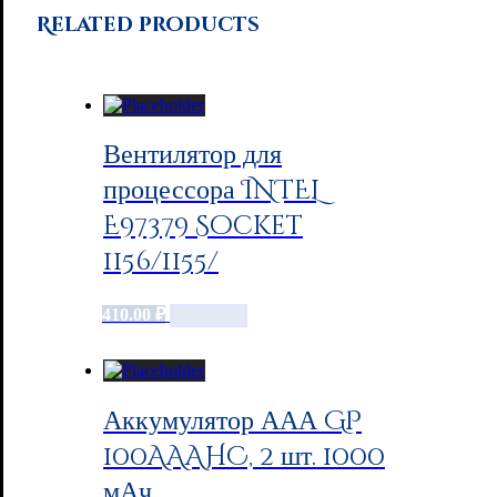
Related products
Вентилятор для
процессора INTEL
E97379 Socket
1156/1155/
410.00
₽
Add to cart
Аккумулятор ААА GP
100AAAHC, 2 шт. 1000
мАч