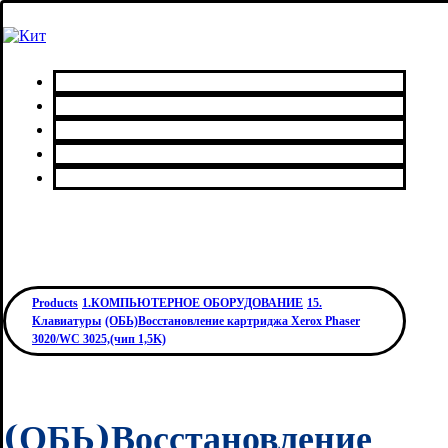
Главная
Каталог товаров
Сервисный центр
О нас
Контакты
Products
1.КОМПЬЮТЕРНОЕ ОБОРУДОВАНИЕ
15.
Клавиатуры
(ОБЬ)Восстановление картриджа Xerox Phaser
3020/WC 3025,(чип 1,5K)
(ОБЬ)Восстановление