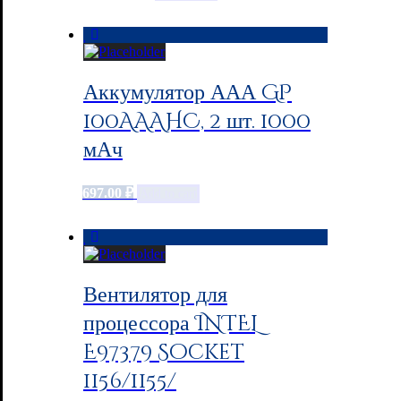
Аккумулятор ААА GP
100AAAHC, 2 шт. 1000
мАч
697.00
₽
Add to cart
Вентилятор для
процессора INTEL
E97379 Socket
1156/1155/