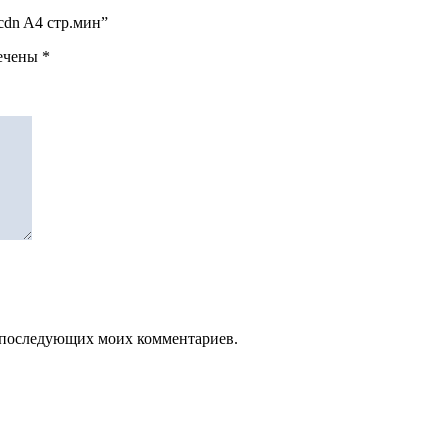
cdn A4 стр.мин”
мечены
*
ля последующих моих комментариев.