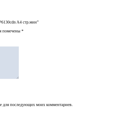
 P6130cdn A4 стр.мин”
ля помечены
*
зере для последующих моих комментариев.