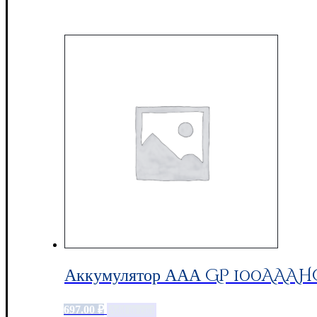
Аккумулятор ААА GP 100AAAHC,
697.00
₽
Add to cart