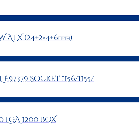
 ATX (24+2×4+6пин)
L E97379 Socket 1156/1155/
00 LGA 1200 BOX