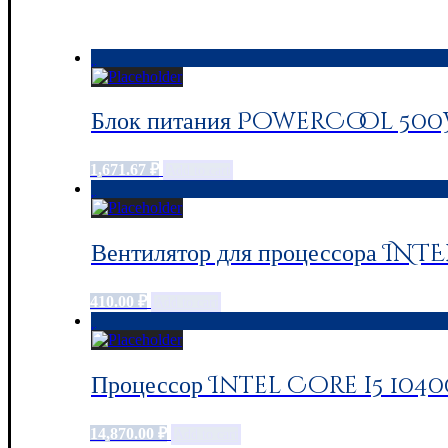
Блок питания PowerCool 500W
1,671.67
₽
Add to cart
Вентилятор для процессора INTE
410.00
₽
Add to cart
Процессор Intel Core i5 104
14,870.00
₽
Add to cart