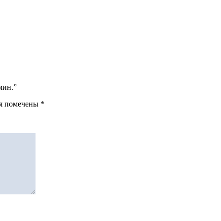
/мин.”
ля помечены
*