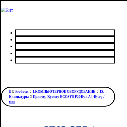
Главная
Каталог товаров
Сервисный центр
О нас
Контакты
Products
1.КОМПЬЮТЕРНОЕ ОБОРУДОВАНИЕ
15.
Клавиатуры
Принтер Kyocera ECOSYS P2040dn A4 40 стр./
мин