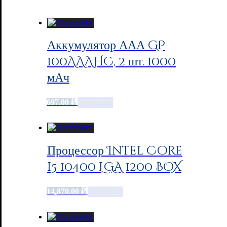
Аккумулятор ААА GP
100AAAHC, 2 шт. 1000
мАч
697.00
₽
Add to cart
Процессор Intel Core
i5 10400 LGA 1200 BOX
14,870.00
₽
Add to cart