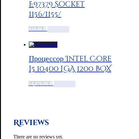
E97379 Socket
1156/1155/
410.00
₽
Add to cart
Процессор Intel Core
i5 10400 LGA 1200 BOX
14,870.00
₽
Add to cart
Reviews
There are no reviews yet.