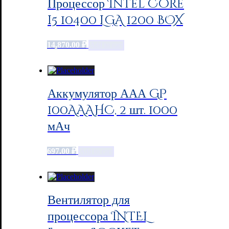
Процессор Intel Core
i5 10400 LGA 1200 BOX
14,870.00
₽
Add to cart
Аккумулятор ААА GP
100AAAHC, 2 шт. 1000
мАч
697.00
₽
Add to cart
Вентилятор для
процессора INTEL