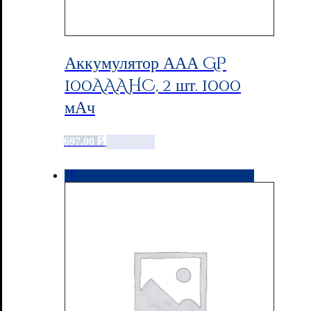
Аккумулятор ААА GP
100AAAHC, 2 шт. 1000
мАч
697.00
₽
Add to cart