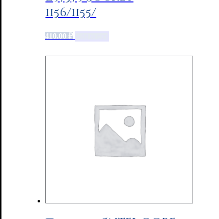
1156/1155/
410.00
₽
Add to cart