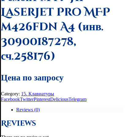
LaserJet Pro MFP
m426fdn A4 (инв.
30900187278,
сч.258176)
Цена по запросу
Category:
15. Клавиатуры
Facebook
Twitter
Pinterest
Delicious
Telegram
Reviews (0)
Reviews