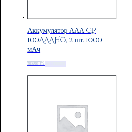
Аккумулятор ААА GP
100AAAHC, 2 шт. 1000
мАч
697.00
₽
Add to cart