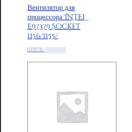
Вентилятор для
процессора INTEL
E97379 Socket
1156/1155/
410.00
₽
Add to cart