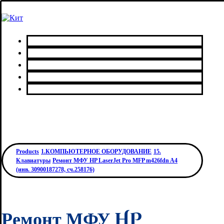
Главная
Каталог товаров
Сервисный центр
О нас
Контакты
Products
1.КОМПЬЮТЕРНОЕ ОБОРУДОВАНИЕ
15.
Клавиатуры
Ремонт МФУ HP LaserJet Pro MFP m426fdn A4
(инв. 30900187278, сч.258176)
Ремонт МФУ HP