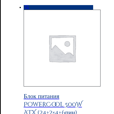
Блок питания
PowerCool 500W
ATX (24+2×4+6пин)