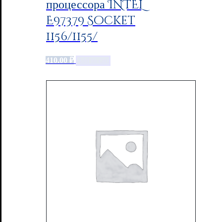
процессора INTEL
E97379 Socket
1156/1155/
410.00
₽
Add to cart