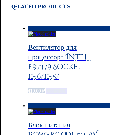
Related products
Вентилятор для
процессора INTEL
E97379 Socket
1156/1155/
410.00
₽
Add to cart
Блок питания