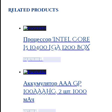
Related products
Процессор Intel Core
i5 10400 LGA 1200 BOX
14,870.00
₽
Add to cart
Аккумулятор ААА GP
100AAAHC, 2 шт. 1000
мАч
697.00
₽
Add to cart