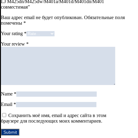
LJ M425dn/M425dw/M401a/M401d/M401dn/M401
совместимая”
Ваш адрес email не будет опубликован.
Обязательные поля
помечены
*
Your rating
*
Your review
*
Name
*
Email
*
Сохранить моё имя, email и адрес сайта в этом
браузере для последующих моих комментариев.