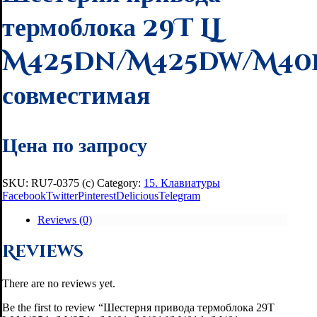
термоблока 29T LJ
M425dn/M425dw/M401
совместимая
Цена по запросу
SKU:
RU7-0375 (с)
Category:
15. Клавиатуры
Facebook
Twitter
Pinterest
Delicious
Telegram
Reviews (0)
Reviews
There are no reviews yet.
Be the first to review “Шестерня привода термоблока 29T