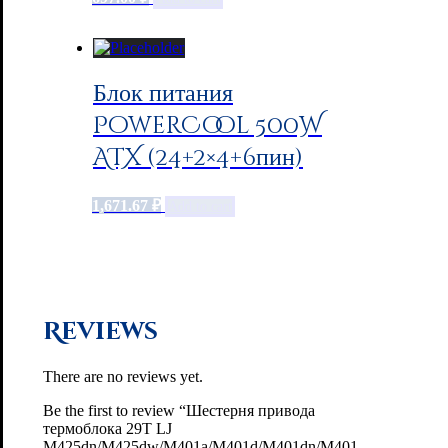
Блок питания
PowerCool 500W
ATX (24+2×4+6пин)
1,671.67
₽
Add to cart
Reviews
There are no reviews yet.
Be the first to review “Шестерня привода
термоблока 29T LJ
M425dn/M425dw/M401a/M401d/M401dn/M401