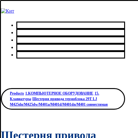
Главная
Каталог товаров
Сервисный центр
О нас
Контакты
Products
1.КОМПЬЮТЕРНОЕ ОБОРУДОВАНИЕ
15.
Клавиатуры
Шестерня привода термоблока 29T LJ
M425dn/M425dw/M401a/M401d/M401dn/M401 совместимая
Шестерня привода