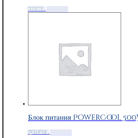
410.00
₽
Add to cart
Блок питания PowerCool 500W
1,671.67
₽
Add to cart