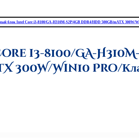
ный блок Intel Core i3-8100/GA-H310M-S2P/4GB DDR4/HDD 500GB/mATX 300W/W
 Core i3-8100/GA-H310M
X 300W/Win10 Pro/Кла