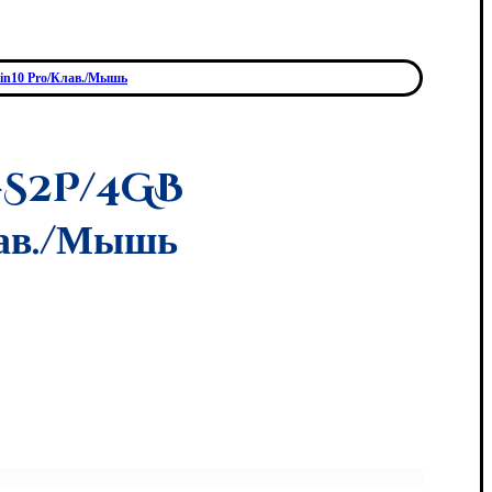
in10 Pro/Клав./Мышь
-S2P/4GB
в./Мышь