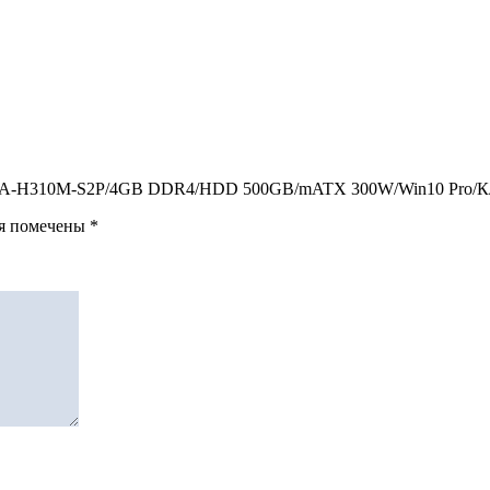
3-8100/GA-H310M-S2P/4GB DDR4/HDD 500GB/mATX 300W/Win10 Pro/
ля помечены
*