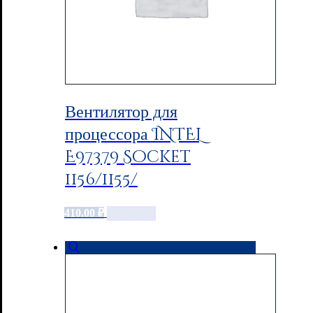
Вентилятор для
процессора INTEL
E97379 Socket
1156/1155/
410.00
₽
Add to cart