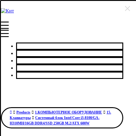
Главная
Каталог товаров
Сервисный центр
О нас
Контакты
Products
1.КОМПЬЮТЕРНОЕ ОБОРУДОВАНИЕ
15.
Клавиатуры
Системный блок Intel Core i3-8100/GA-
H310MH/16GB DDR4/SSD 250GB M.2/ATX 600W