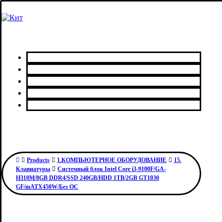
Главная
Каталог товаров
Сервисный центр
О нас
Контакты
Products
1.КОМПЬЮТЕРНОЕ ОБОРУДОВАНИЕ
15.
Клавиатуры
Системный блок Intel Core i3-9100F/GA-
H310M/8GB DDR4/SSD 240GB/HDD 1TB/2GB GT1030
GF/mATX450W/Без ОС