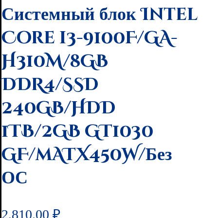
Системный блок Intel
Core i3-9100F/GA-
H310M/8GB
DDR4/SSD
240GB/HDD
1TB/2GB GT1030
GF/mATX450W/Без
ОС
2,810.00
₽