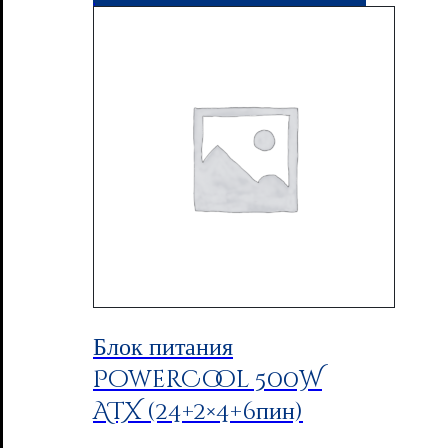
Блок питания
PowerCool 500W
ATX (24+2×4+6пин)