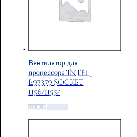
Вентилятор для
процессора INTEL
E97379 Socket
1156/1155/
410.00
₽
Add to cart