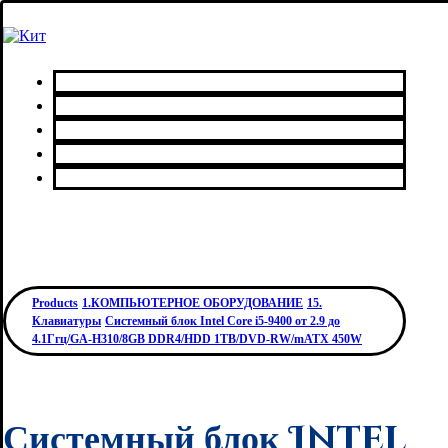
Главная
Каталог товаров
Сервисный центр
О нас
Контакты
Products
1.КОМПЬЮТЕРНОЕ ОБОРУДОВАНИЕ
15.
Клавиатуры
Системный блок Intel Core i5-9400 от 2.9 до
4.1Ггц/GA-H310/8GB DDR4/HDD 1TB/DVD-RW/mATX 450W
Системный блок Intel