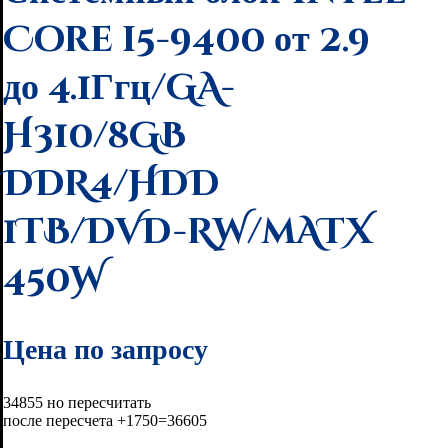
Core i5-9400 от 2.9
до 4.1Ггц/GA-
H310/8GB
DDR4/HDD
1TB/DVD-RW/mATX
450W
Цена по запросу
34855 но пересчитать
после пересчета +1750=36605