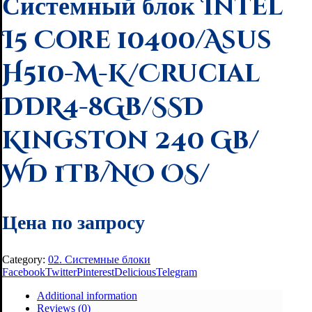
Системный блок Intel
I5 Core 10400/Asus
H510-M-K/Crucial
DDR4-8Gb/SSD
Kingston 240 Gb/
WD 1Tb/NO OS/
Цена по запросу
Category:
02. Системные блоки
Facebook
Twitter
Pinterest
Delicious
Telegram
Additional information
Reviews (0)