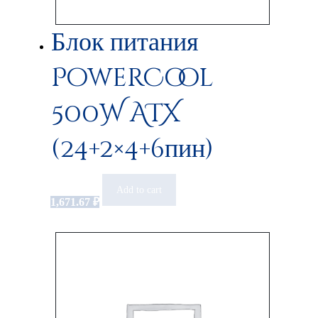
Блок питания
PowerCool
500W ATX
(24+2×4+6пин)
Add to cart
1,671.67
₽