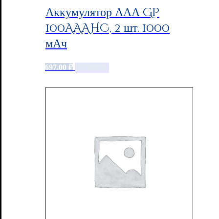
Аккумулятор ААА GP
100AAAHC, 2 шт. 1000
мАч
697.00
₽
Add to cart