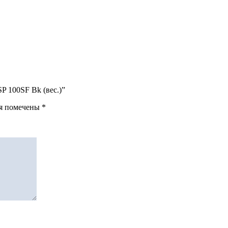
/SP 100SF Bk (вес.)”
ля помечены
*