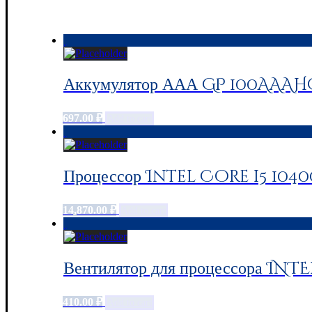
Аккумулятор ААА GP 100AAAHC,
697.00
₽
Add to cart
Процессор Intel Core i5 104
14,870.00
₽
Add to cart
Вентилятор для процессора INTE
410.00
₽
Add to cart