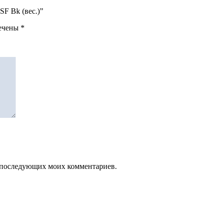
0SF Bk (вес.)”
мечены
*
ля последующих моих комментариев.