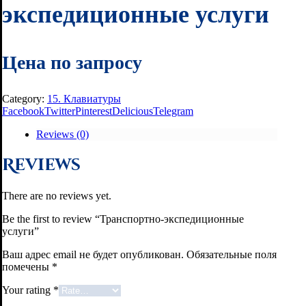
экспедиционные услуги
Цена по запросу
Category:
15. Клавиатуры
Facebook
Twitter
Pinterest
Delicious
Telegram
Reviews (0)
Reviews
There are no reviews yet.
Be the first to review “Транспортно-экспедиционные
услуги”
Ваш адрес email не будет опубликован.
Обязательные поля
помечены
*
Your rating
*