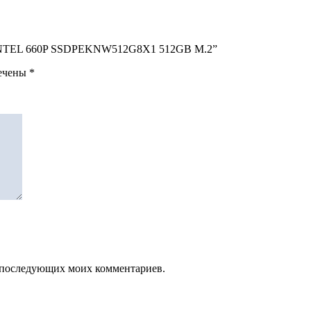
 GB INTEL 660P SSDPEKNW512G8X1 512GB M.2”
мечены
*
ля последующих моих комментариев.