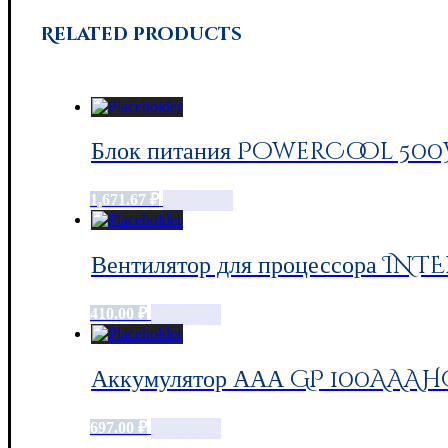
Related products
Блок питания PowerCool 500W
1,671.67
₽
Add to cart
Вентилятор для процессора INTE
410.00
₽
Add to cart
Аккумулятор ААА GP 100AAAHC,
697.00
₽
Add to cart