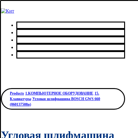
Главная
Каталог товаров
Сервисный центр
О нас
Контакты
Products
1.КОМПЬЮТЕРНОЕ ОБОРУДОВАНИЕ
15.
Клавиатуры
Угловая шлифмашина BOSCH GWS 660
(060137508n)
Угловая шлифмашина