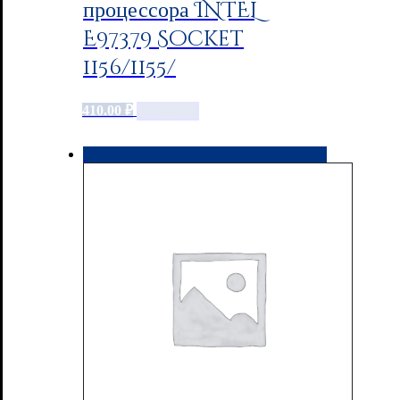
процессора INTEL
E97379 Socket
1156/1155/
410.00
₽
Add to cart