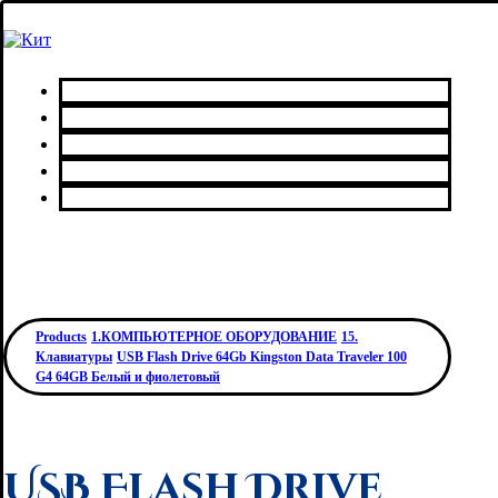
Главная
Каталог товаров
Сервисный центр
О нас
Контакты
Products
1.КОМПЬЮТЕРНОЕ ОБОРУДОВАНИЕ
15.
Клавиатуры
USB Flash Drive 64Gb Kingston Data Traveler 100
G4 64GB Белый и фиолетовый
USB Flash Drive