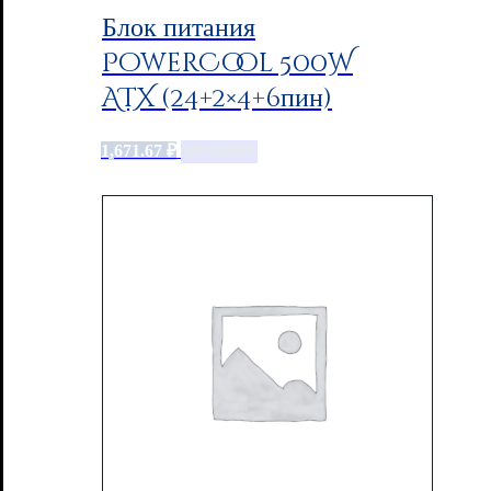
Блок питания
PowerCool 500W
ATX (24+2×4+6пин)
1,671.67
₽
Add to cart