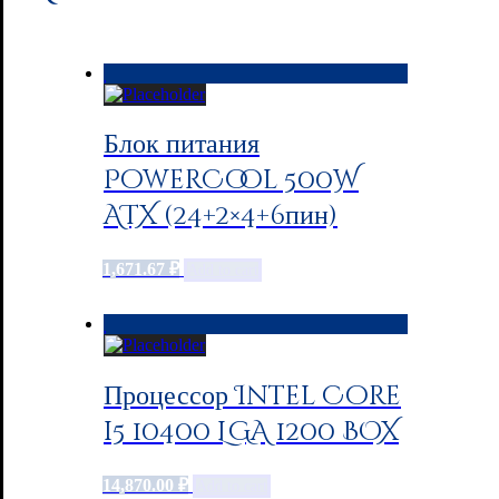
Блок питания
PowerCool 500W
ATX (24+2×4+6пин)
1,671.67
₽
Add to cart
Процессор Intel Core
i5 10400 LGA 1200 BOX
14,870.00
₽
Add to cart