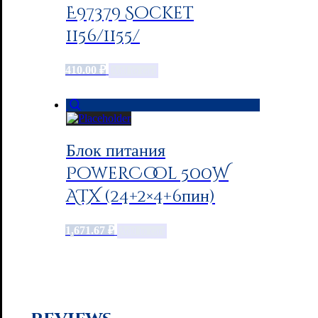
E97379 Socket
1156/1155/
410.00
₽
Add to cart
Блок питания
PowerCool 500W
ATX (24+2×4+6пин)
1,671.67
₽
Add to cart