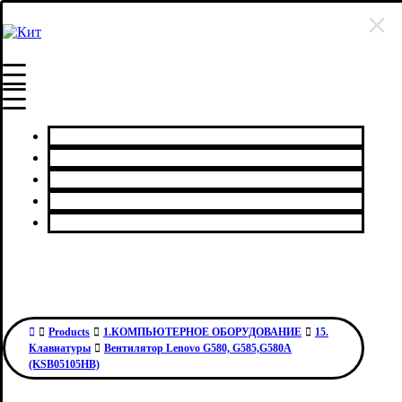
Главная
Каталог товаров
Сервисный центр
О нас
Контакты
Products
1.КОМПЬЮТЕРНОЕ ОБОРУДОВАНИЕ
15.
Клавиатуры
Вентилятор Lenovo G580, G585,G580A
(KSB05105HB)