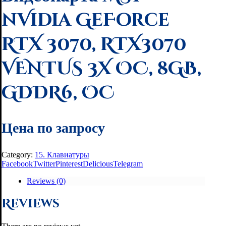
nVidia GeForce
RTX 3070, RTX3070
VENTUS 3X OC, 8GB,
GDDR6, OC
Цена по запросу
Category:
15. Клавиатуры
Facebook
Twitter
Pinterest
Delicious
Telegram
Reviews (0)
Reviews