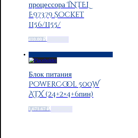
процессора INTEL
E97379 Socket
1156/1155/
410.00
₽
Add to cart
Блок питания
PowerCool 500W
ATX (24+2×4+6пин)
1,671.67
₽
Add to cart