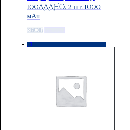
100AAAHC, 2 шт. 1000
мАч
697.00
₽
Add to cart