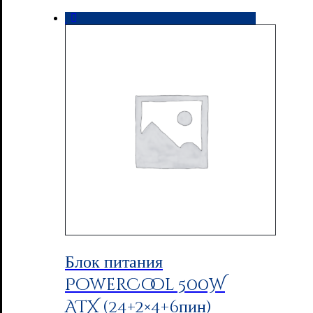
Блок питания
PowerCool 500W
ATX (24+2×4+6пин)