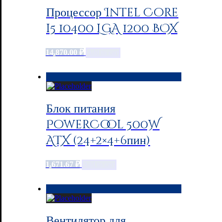
Процессор Intel Core
i5 10400 LGA 1200 BOX
14,870.00
₽
Add to cart
Блок питания
PowerCool 500W
ATX (24+2×4+6пин)
1,671.67
₽
Add to cart
Вентилятор для