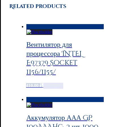
Related products
Вентилятор для
процессора INTEL
E97379 Socket
1156/1155/
410.00
₽
Add to cart
Аккумулятор ААА GP