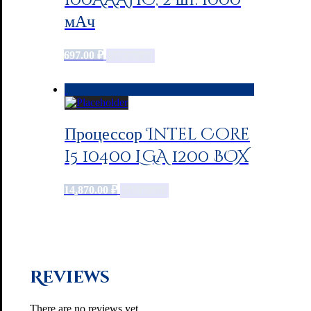
100AAAHC, 2 шт. 1000
мАч
697.00
₽
Add to cart
Процессор Intel Core
i5 10400 LGA 1200 BOX
14,870.00
₽
Add to cart
Reviews
There are no reviews yet.