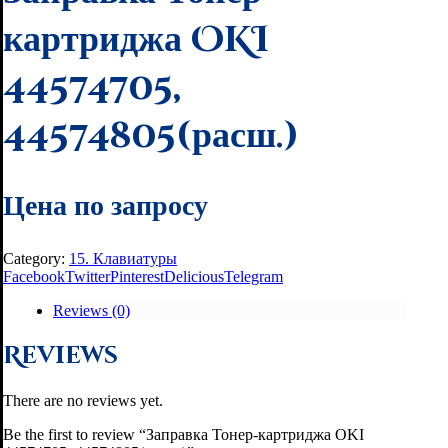
картриджа OKI
44574705,
44574805(расш.)
Цена по запросу
Category:
15. Клавиатуры
Facebook
Twitter
Pinterest
Delicious
Telegram
Reviews (0)
Reviews
There are no reviews yet.
Be the first to review “Заправка Тонер-картриджа OKI