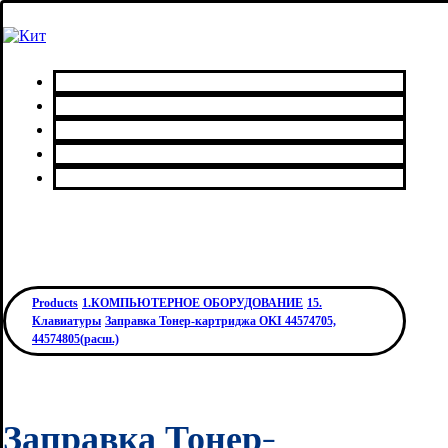
Главная
Каталог товаров
Сервисный центр
О нас
Контакты
Products
1.КОМПЬЮТЕРНОЕ ОБОРУДОВАНИЕ
15.
Клавиатуры
Заправка Тонер-картриджа OKI 44574705,
44574805(расш.)
Заправка Тонер-