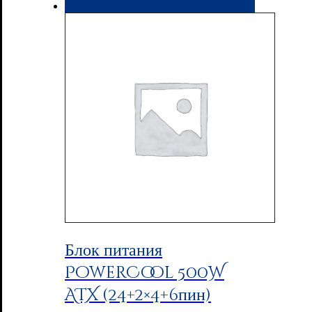
Блок питания
PowerCool 500W
ATX (24+2×4+6пин)