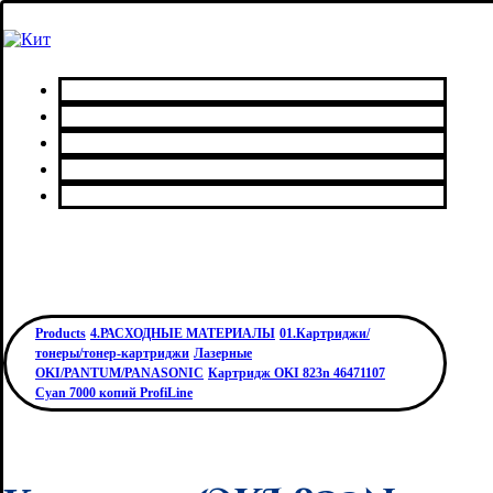
Главная
Каталог товаров
Сервисный центр
О нас
Контакты
Products
4.РАСХОДНЫЕ МАТЕРИАЛЫ
01.Картриджи/
тонеры/тонер-картриджи
Лазерные
OKI/PANTUM/PANASONIC
Картридж OKI 823n 46471107
Cyan 7000 копий ProfiLine