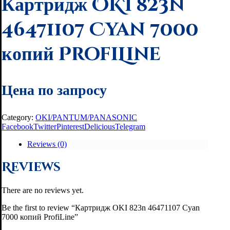
Картридж OKI 823n
46471107 Cyan 7000
копий ProfiLine
Цена по запросу
Category:
OKI/PANTUM/PANASONIC
Facebook
Twitter
Pinterest
Delicious
Telegram
Reviews (0)
Reviews
There are no reviews yet.
Be the first to review “Картридж OKI 823n 46471107 Cyan
7000 копий ProfiLine”